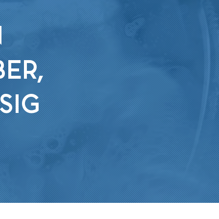
N
ER,
SIG