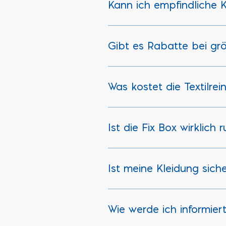
Kann ich empfindliche 
Ja, wir sind spezialisiert au
Verfahren erhalten Form, Farb
Gibt es Rabatte bei g
Ja! Für Hemden gibt es einen 
Was kostet die Textilrei
Unsere Preise variieren je na
Bereich „Preise“.
Ist die Fix Box wirklich
Ja, Abgabe und Abholung sin
Ist meine Kleidung sich
Ja, die Fix Box ist gesichert 
Wie werde ich informier